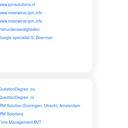
www.ipmsolutions.nl
www.meerwinst-ipm.info
www.meerwinst-ipm.info
instructievaardigheden
Google specialist G. Boerman
QuestionDegree .eu
QuestionDegree .nl
IPM Solution Groningen, Utrecht, Amsterdam
IPM Solutions
Time Management BVT