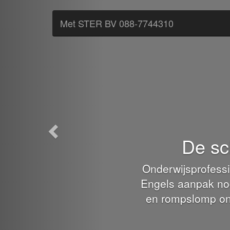
Terug
Met STER BV 088-7744310
De sc
Onderwijsprofessi
Engels aanpak nod
en rompslomp onde