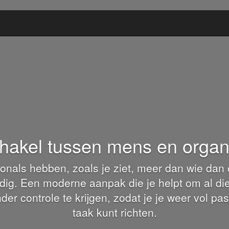
hakel tussen mens en organi
onals hebben, zoals je ziet, meer dan wie dan 
ig. Een moderne aanpak die je helpt om al di
r controle te krijgen, zodat je je weer vol pas
taak kunt richten.