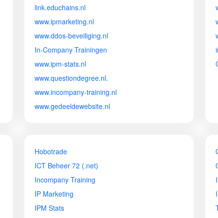
link.educhains.nl
www.ipmarketing.nl
www.ddos-beveiliging.nl
In-Company Trainingen
www.ipm-stats.nl
www.questiondegree.nl.
www.incompany-training.nl
www.gedeeldewebsite.nl
Hobotrade
ICT Beheer 72 (.net)
Incompany Training
IP Marketing
IPM Stats