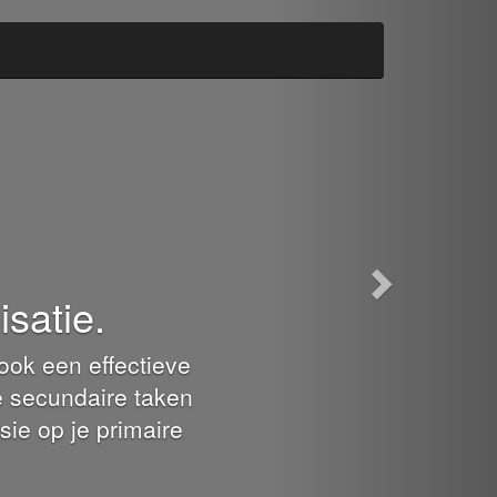
Vooruit
satie.
ook een effectieve
e secundaire taken
sie op je primaire