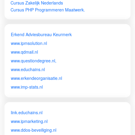
Cursus Zakelijk Nederlands
Cursus PHP Programmeren Maatwerk.
Erkend Adviesbureau Keurmerk
www.ipmsolution.nl
www.qdmail.nl
www.questiondegree.nl,
www.educhains.nl
www.erkendeorganisatie.nl
www.imp-stats.nl
link.educhains.nl
www.ipmarketing.nl
www.ddos-beveiliging.nl