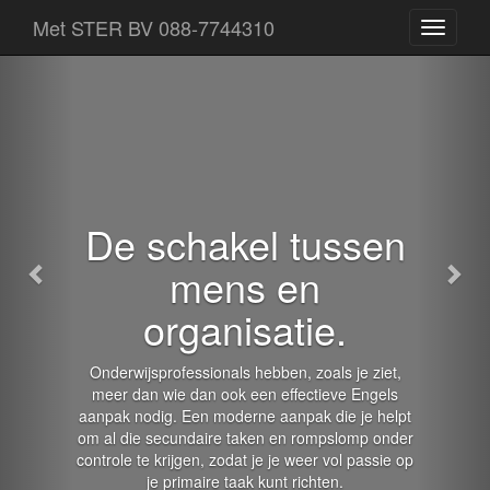
Terug
Voo
Met STER BV 088-7744310
Een
losse
pagina
van
Met
STER
BV
De schakel tussen
mens en
organisatie.
Onderwijsprofessionals hebben, zoals je ziet,
meer dan wie dan ook een effectieve Engels
aanpak nodig. Een moderne aanpak die je helpt
om al die secundaire taken en rompslomp onder
controle te krijgen, zodat je je weer vol passie op
je primaire taak kunt richten.