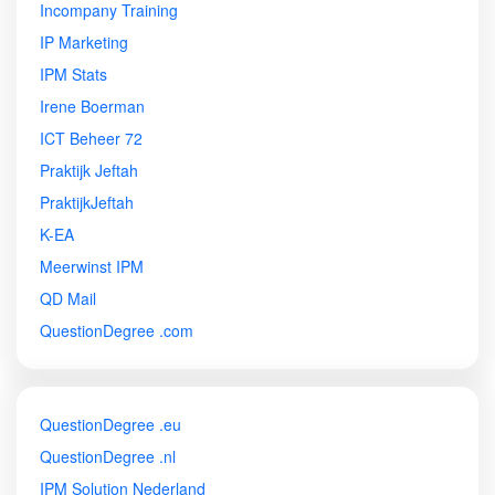
Incompany Training
IP Marketing
IPM Stats
Irene Boerman
ICT Beheer 72
Praktijk Jeftah
PraktijkJeftah
K-EA
Meerwinst IPM
QD Mail
QuestionDegree .com
QuestionDegree .eu
QuestionDegree .nl
IPM Solution Nederland