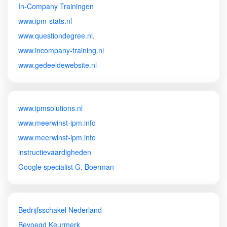
In-Company Trainingen
www.ipm-stats.nl
www.questiondegree.nl.
www.incompany-training.nl
www.gedeeldewebsite.nl
www.ipmsolutions.nl
www.meerwinst-ipm.info
www.meerwinst-ipm.info
instructievaardigheden
Google specialist G. Boerman
Bedrijfsschakel Nederland
Bevoegd Keurmerk