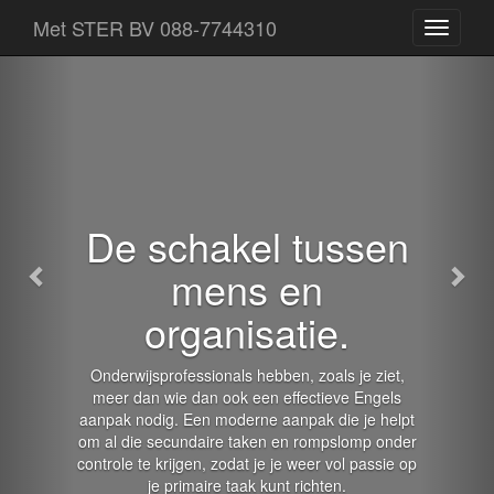
Terug
Voo
Met STER BV 088-7744310
Een
losse
pagina
van
Met
STER
BV
De schakel tussen
mens en
organisatie.
Onderwijsprofessionals hebben, zoals je ziet,
meer dan wie dan ook een effectieve Engels
aanpak nodig. Een moderne aanpak die je helpt
om al die secundaire taken en rompslomp onder
controle te krijgen, zodat je je weer vol passie op
je primaire taak kunt richten.