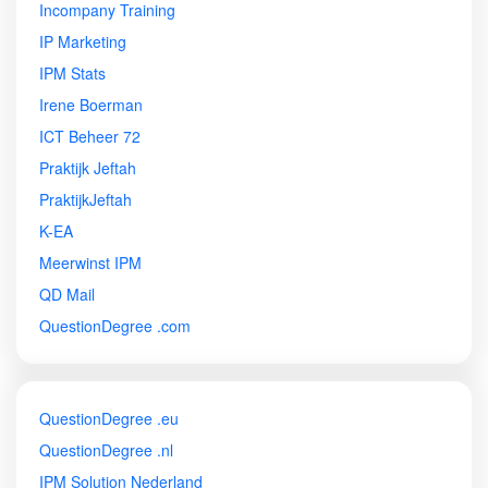
Incompany Training
IP Marketing
IPM Stats
Irene Boerman
ICT Beheer 72
Praktijk Jeftah
PraktijkJeftah
K-EA
Meerwinst IPM
QD Mail
QuestionDegree .com
QuestionDegree .eu
QuestionDegree .nl
IPM Solution Nederland