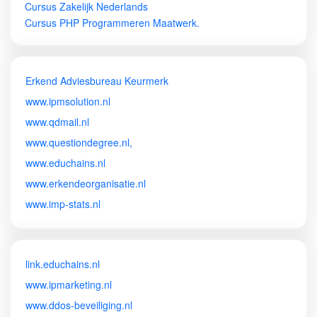
Cursus Zakelijk Nederlands
Cursus PHP Programmeren Maatwerk.
Erkend Adviesbureau Keurmerk
www.ipmsolution.nl
www.qdmail.nl
www.questiondegree.nl,
www.educhains.nl
www.erkendeorganisatie.nl
www.imp-stats.nl
link.educhains.nl
www.ipmarketing.nl
www.ddos-beveiliging.nl