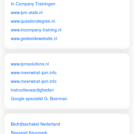
In-Company Trainingen
www.ipm-stats.nl
www.questiondegree.nl.
www.incompany-training.nl
www.gedeeldewebsite.nl
www.ipmsolutions.nl
www.meerwinst-ipm.info
www.meerwinst-ipm.info
instructievaardigheden
Google specialist G. Boerman
Bedrijfsschakel Nederland
Bevoegd Keurmerk