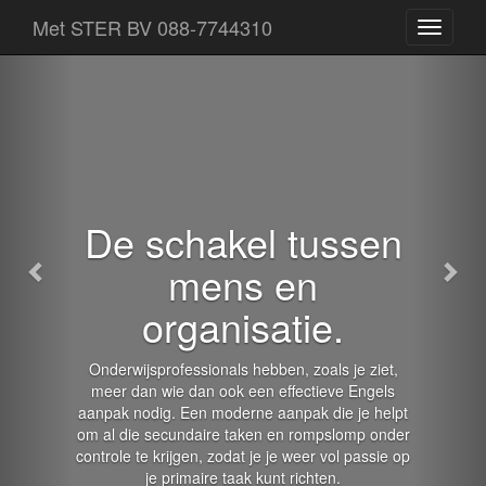
Terug
Voo
Met STER BV 088-7744310
Een
losse
pagina
van
Met
STER
BV
De schakel tussen
mens en
organisatie.
Onderwijsprofessionals hebben, zoals je ziet,
meer dan wie dan ook een effectieve Engels
aanpak nodig. Een moderne aanpak die je helpt
om al die secundaire taken en rompslomp onder
controle te krijgen, zodat je je weer vol passie op
je primaire taak kunt richten.