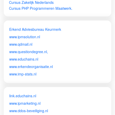
Cursus Zakelijk Nederlands
Cursus PHP Programmeren Maatwerk.
Erkend Adviesbureau Keurmerk
www.ipmsolution.nl
www.qdmail.nl
www.questiondegree.nl,
www.educhains.nl
www.erkendeorganisatie.nl
www.imp-stats.nl
link.educhains.nl
www.ipmarketing.nl
www.ddos-beveiliging.nl