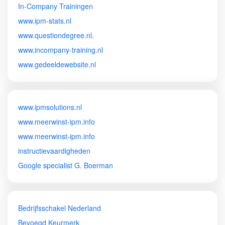
In-Company Trainingen
www.ipm-stats.nl
www.questiondegree.nl.
www.incompany-training.nl
www.gedeeldewebsite.nl
www.ipmsolutions.nl
www.meerwinst-ipm.info
www.meerwinst-ipm.info
instructievaardigheden
Google specialist G. Boerman
Bedrijfsschakel Nederland
Bevoegd Keurmerk