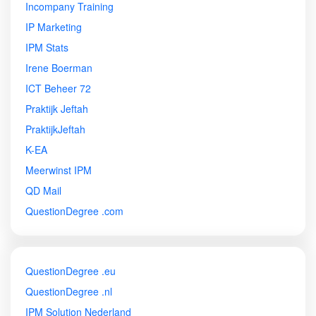
Incompany Training
IP Marketing
IPM Stats
Irene Boerman
ICT Beheer 72
Praktijk Jeftah
PraktijkJeftah
K-EA
Meerwinst IPM
QD Mail
QuestionDegree .com
QuestionDegree .eu
QuestionDegree .nl
IPM Solution Nederland