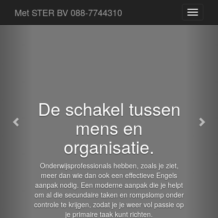
Terug
Voo
Met STER BV 088-7744310
Een
losse
pagina
van
Met
STER
BV
De schakel tussen
mens en
organisatie.
Onderwijsprofessionals hebben, zoals je ziet,
meer dan wie dan ook een effectieve Engels
aanpak nodig. Een moderne aanpak die je helpt
om al die secundaire taken en rompslomp onder
controle te krijgen, zodat je je weer vol passie op
je primaire taak kunt richten.