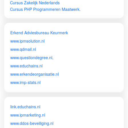
Cursus Zakelijk Nederlands
Cursus PHP Programmeren Maatwerk.
Erkend Adviesbureau Keurmerk
www.ipmsolution.nl
www.qdmail.nl
www.questiondegree.nl,
www.educhains.nl
www.erkendeorganisatie.nl
www.imp-stats.nl
link.educhains.nl
www.ipmarketing.nl
www.ddos-beveiliging.nl