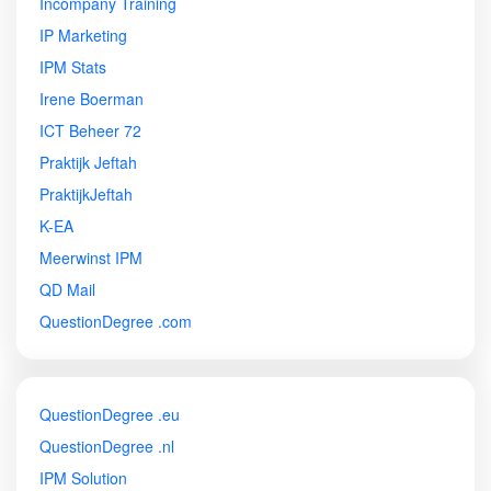
Incompany Training
IP Marketing
IPM Stats
Irene Boerman
ICT Beheer 72
Praktijk Jeftah
PraktijkJeftah
K-EA
Meerwinst IPM
QD Mail
QuestionDegree .com
QuestionDegree .eu
QuestionDegree .nl
IPM Solution